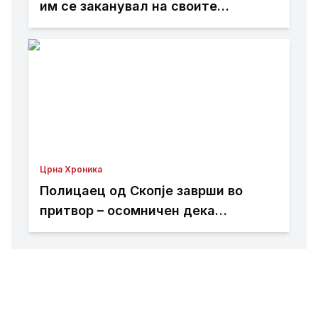
им се заканувал на своите
родители откако не му дале пари
Црна Хроника
Полицаец од Скопје заврши во
притвор – осомничен дека
присвоил пари од сообраќајни
казни