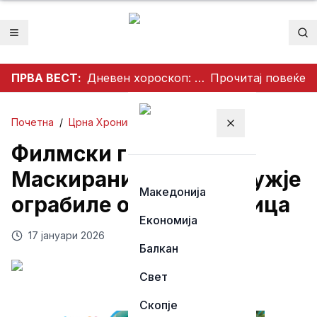
Отвори мени
Пр
ПРВА ВЕСТ:
Дневен хороскоп: Нови можности, љубовни пресврти и совети за здравјето за сите хороскопски знаци
Прочитај повеќе
Почетна
/
Црна Хроника
Затвори мени
Филмски грабеж:
Маскирани лица со оружје
Македонија
ограбиле обложувалница
Економија
17 јануари 2026
Балкан
Свет
Скопје