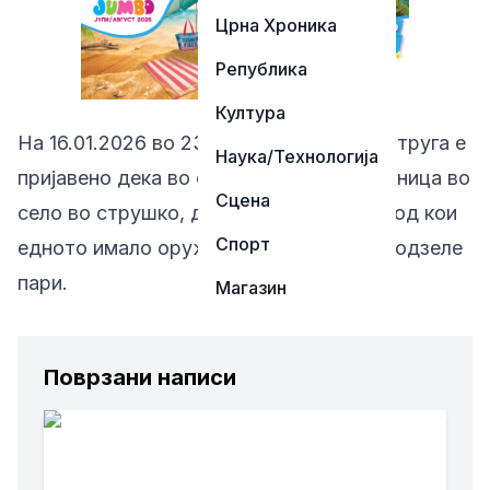
Црна Хроника
Република
Култура
На 16.01.2026 во 23:00 часот, во ОВР Струга е
Наука/Технологија
пријавено дека во спортска обложувалница во
Сцена
село во струшко, две маскирани лица, од кои
Спорт
едното имало оружје, од вработените одзеле
пари.
Магазин
Поврзани написи