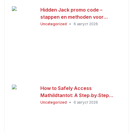
Hidden Jack promo code –
stappen en methoden voor
Nederlandse spelers
Uncategorized
•
6 август 2026
How to Safely Access
Mathildtantot: A Step‑by‑Step
Premium Guide
Uncategorized
•
6 август 2026