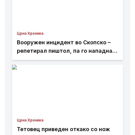
Црна Хроника
Вооружен инцидент во Скопско –
репетирал пиштол, па го нападнал
со кундако
Црна Хроника
Тетовец приведен откако со нож