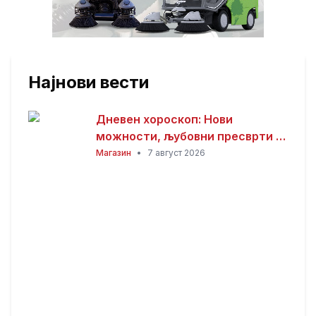
Најнови вести
Дневен хороскоп: Нови
можности, љубовни пресврти и
совети за здравјето за сите
Магазин
•
7 август 2026
хороскопски знаци