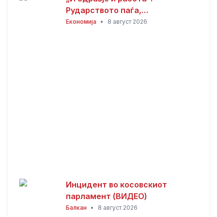
Рударството паѓа,
инвестициите стојат –
Економија
•
8 август 2026
државата мора да го ослободи
развојниот потенцијал на
Македонија
Инцидент во косовскиот
парламент (ВИДЕО)
Балкан
•
8 август 2026