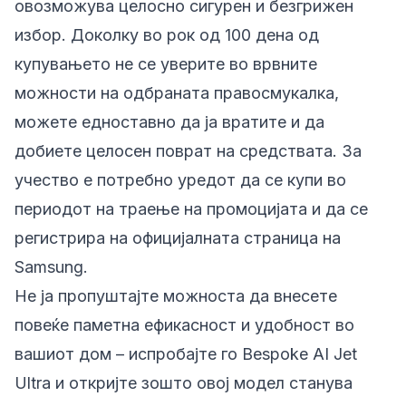
овозможува целосно сигурен и безгрижен
избор. Доколку во рок од 100 дена од
купувањето не се уверите во врвните
можности на одбраната правосмукалка,
можете едноставно да ја вратите и да
добиете целосен поврат на средствата. За
учество е потребно уредот да се купи во
периодот на траење на промоцијата и да се
регистрира на официјалната страница на
Samsung.
Не ја пропуштајте можноста да внесете
повеќе паметна ефикасност и удобност во
вашиот дом – испробајте го Bespoke AI Jet
Ultra и откријте зошто овој модел станува