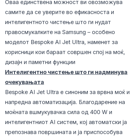
Оваа единствена можност ви овозможува
самите да се уверите во ефикасноста и
интелигентното чистење што ги нудат
правосмукалките на Samsung – особено
моделот
Bespoke AI Jet Ultra
, наменет за
корисници кои бараат совршен спој на моќ,
дизајн и паметни функции
Интелигентно чистење што ги надминува
очекувањата
Bespoke AI Jet Ultra
е синоним за врвна моќ и
напредна автоматизација. Благодарение на
моќната вшмукувачка сила од 400 W и
интелигентниот AI систем, кој автоматски ја
препознава површината и ја приспособува