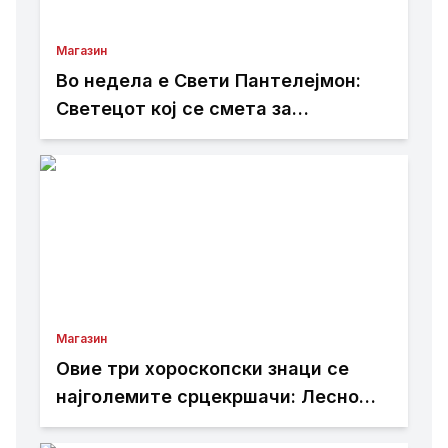
Магазин
Во недела е Свети Пантелејмон:
Светецот кој се смета за
заштитник на болните и патниците
Магазин
Овие три хороскопски знаци се
најголемите срцекршачи: Лесно
привлекуваат внимание, но тешко