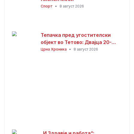
Спорт
•
8 август 2026
Тепачка пред угостителски
објект во Тетово: Двајца 20-
годишници избодени со нож,
Црна Хроника
•
8 август 2026
тројца приведени
„И Здравје и работа“: