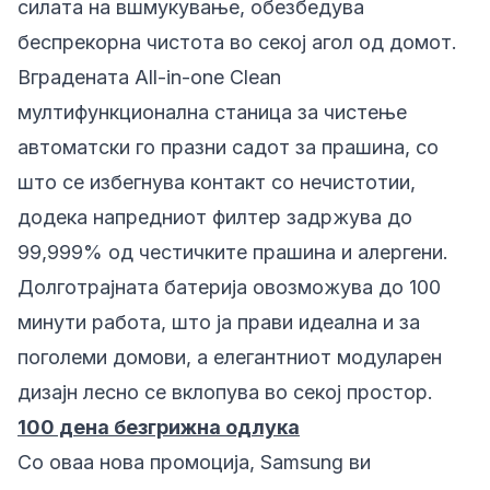
силата на вшмукување, обезбедува
беспрекорна чистота во секој агол од домот.
Вградената All-in-one Clean
мултифункционална станица за чистење
автоматски го празни садот за прашина, со
што се избегнува контакт со нечистотии,
додека напредниот филтер задржува до
99,999% од честичките прашина и алергени.
Долготрајната батерија овозможува до 100
минути работа, што ја прави идеална и за
поголеми домови, а елегантниот модуларен
дизајн лесно се вклопува во секој простор.
100 дена безгрижна одлука
Со оваа нова промоција
, Samsung ви