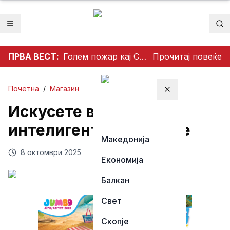
Отвори мени
Пр
ПРВА ВЕСТ:
Голем пожар кај Сопиште: Три „ер трактори“ се вклучија во гаснењето, гори нискостеблеста шума
Прочитај повеќе
Почетна
/
Магазин
Затвори мени
Искусете врвна моќ и
интелигентно чистење
Македонија
8 октомври 2025
Економија
Балкан
Свет
Скопје