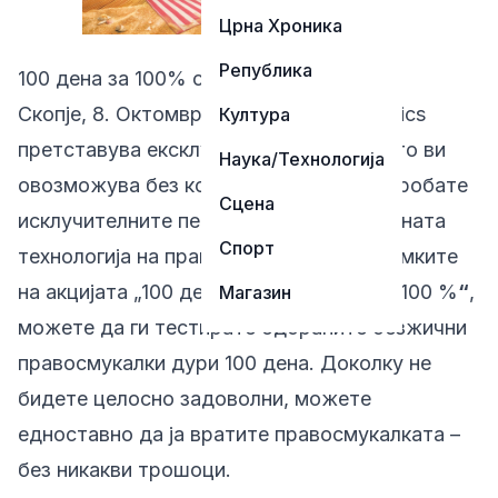
Црна Хроника
Република
100 дена за 100% сигурна одлука
Скопје, 8. Октомври – Samsung Electronics
Култура
претставува ексклузивна промоција што ви
Наука/Технологија
овозможува без компромиси да ги испробате
Сцена
исклучителните перформанси и напредната
Спорт
технологија на правосмукалките. Во рамките
на акцијата „
100 дена за да се уверите 100 %
“
,
Магазин
можете да ги тестирате одбраните безжични
правосмукалки дури 100 дена. Доколку не
бидете целосно задоволни, можете
едноставно да ја вратите правосмукалката –
без никакви трошоци.