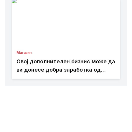
е да се задржат
Магазин
Овој дополнителен бизнис може да
ви донесе добра заработка од
дома: Не ви треба голема почетна
инвестиција