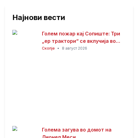
Најнови вести
Голем пожар кај Сопиште: Три
„ер трактори“ се вклучија во
гаснењето, гори
Скопје
•
8 август 2026
нискостеблеста шума
Голема загува во домот на
Лионел Меси